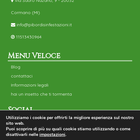
Via Sauro Nazario, 9 - 20032
Cormano (MI)
info@pibordisinfestazioni.it
11513430964
Menu Veloce
Blog
contattaci
Informazioni legali
hai un insetto che ti tormenta
Social
Utilizziamo i cookie per offrirti la migliore esperienza sul nostro
sito web.
Puoi scoprire di più su quali cookie stiamo utilizzando o come
disattivarli nelle
impostazioni
.
Informazioni Legali
|
Privacy Policy e Cookie Policy